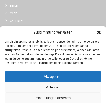
v
HOME
i
CAFE
g
CATERING
BISTRO
a
Zustimmung verwalten
MOBIL
t
Um dir ein optimales Erlebnis zu bieten, verwenden wir Technologien wie
KONTAKT
Cookies, um Geräteinformationen zu speichern und/oder darauf
zuzugreifen. Wenn du diesen Technologien zustimmst, können wir Daten
i
wie das Surfverhalten oder eindeutige IDs auf dieser Website verarbeiten.
Wenn du deine Zustimmung nicht erteilst oder zurückziehst, können
o
bestimmte Merkmale und Funktionen beeinträchtigt werden.
Impressum
n
Akzeptieren
Ablehnen
Copyright © 2026
Maza Pita
Alle Rechte vorbehalten. Theme:
Flash
von
ThemeGrill. Präsentiert von
WordPress
Einstellungen ansehen
Instagram
facebook
google