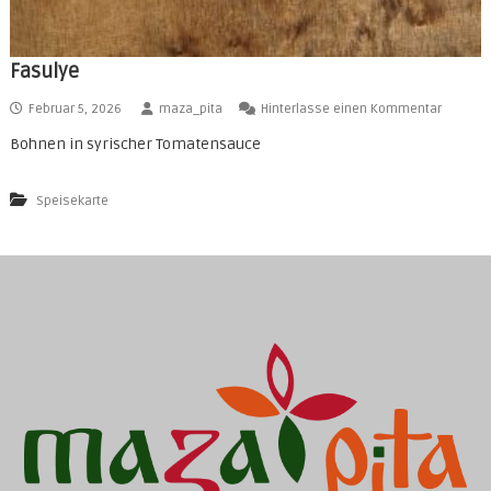
Fasulye
a
Februar 5, 2026
maza_pita
Hinterlasse einen Kommentar
u
Bohnen in syrischer Tomatensauce
f
F
a
Speisekarte
s
u
l
y
e