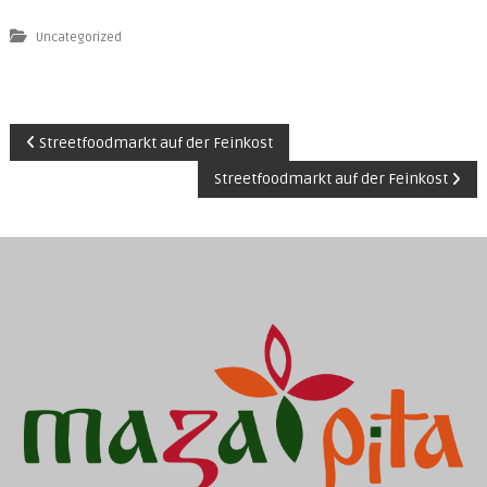
Uncategorized
B
Streetfoodmarkt auf der Feinkost
Streetfoodmarkt auf der Feinkost
e
i
t
r
a
g