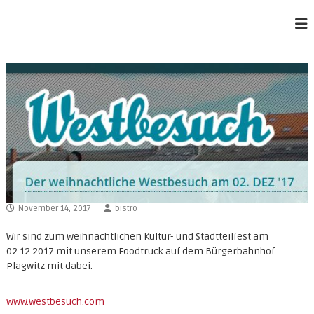
Z
u
M
m
a
I
z
n
h
a
a
P
l
i
t
t
s
a
p
r
i
n
November 14, 2017
bistro
g
e
Wir sind zum weihnachtlichen Kultur- und Stadtteilfest am
n
02.12.2017 mit unserem Foodtruck auf dem Bürgerbahnhof
Plagwitz mit dabei.
www.westbesuch.com