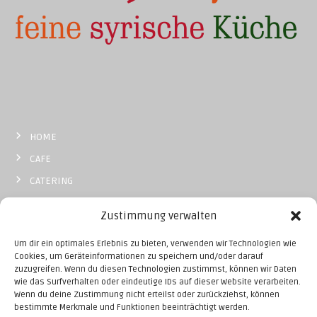
s
n
a
v
i
HOME
g
CAFE
CATERING
a
BISTRO
Zustimmung verwalten
t
MOBIL
Um dir ein optimales Erlebnis zu bieten, verwenden wir Technologien wie
KONTAKT
i
Cookies, um Geräteinformationen zu speichern und/oder darauf
zuzugreifen. Wenn du diesen Technologien zustimmst, können wir Daten
o
wie das Surfverhalten oder eindeutige IDs auf dieser Website verarbeiten.
Wenn du deine Zustimmung nicht erteilst oder zurückziehst, können
bestimmte Merkmale und Funktionen beeinträchtigt werden.
Impressum